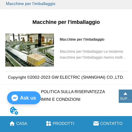
Macchine per l'imballaggio
Macchine per l'imballaggio
Macchine per l'imballaggio
Macchine per l'imballaggio Le moderne
macchine per l'imballaggio hanno molti
gruppi mobili azionati da motori elettrici. I
motori elettrici GW offrono le soluzioni ad
alte prestazioni necessarie per le
Copyright ©2002-2023 GW ELECTRIC (SHANGHAI) CO.,LTD.
applicazioni di imballaggio
automatizzate. Consi...
POLITICA SULLA RISERVATEZZA
Ask us
SUPERIORE
TERMINI E CONDIZIONI
CASA
PRODOTTI
CONTATTO